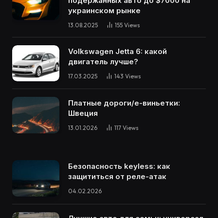
подержанных авто до $7000 на
украинском рынке
13.08.2025
155
Views
Volkswagen Jetta 6: какой
двигатель лучше?
17.03.2025
143
Views
Платные дороги/е-виньетки:
Швеция
13.01.2026
117
Views
Безопасность keyless: как
защититься от реле-атак
04.02.2026