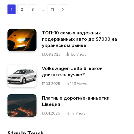
Next
…
1
2
3
11
ТОП-10 самых надёжных
подержанных авто до $7000 на
украинском рынке
13.08.2025
155
Views
Volkswagen Jetta 6: какой
двигатель лучше?
17.03.2025
143
Views
Платные дороги/е-виньетки:
Швеция
13.01.2026
117
Views
Stay In Touch