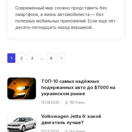
Современный мир сложно представить без
смартфона, а жизнь автомобилиста — без
полезных мобильных приложений. Если еще лет
десять-пятнадцать назад вершиной…
Next
…
1
2
3
8
ТОП-10 самых надёжных
подержанных авто до $7000 на
украинском рынке
13.08.2025
155
Views
Volkswagen Jetta 6: какой
двигатель лучше?
17.03.2025
142
Views